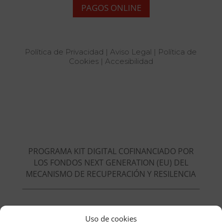
PAGOS ONLINE
Política de Privacidad
|
Aviso Legal
|
Política de
Cookies
|
Accesibilidad
PROGRAMA KIT DIGITAL COFINANCIADO POR
LOS FONDOS NEXT GENERATION (EU) DEL
MECANISMO DE RECUPERACIÓN Y RESILENCIA
Uso de cookies
Beneficiario del Kit Digital: