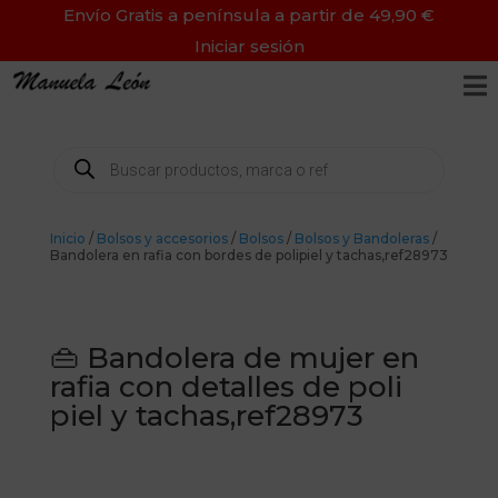
Envío Gratis a península a partir de 49,90 €
Iniciar sesión

Búsqueda
de
productos
Inicio
/
Bolsos y accesorios
/
Bolsos
/
Bolsos y Bandoleras
/
Bandolera en rafia con bordes de polipiel y tachas,ref28973
👜 Bandolera de mujer en
rafia con detalles de poli
piel y tachas,ref28973