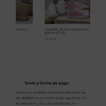
 y
Zapatilla de lona basica con punta de
Zuec
goma,ref12D
pinc
13.95
€
17.
Envío y forma de pago
Todos los pedidos realizados después de
las
16:00 h
se enviarán al día siguiente. ¡Si
es laborable y las circunstancias lo