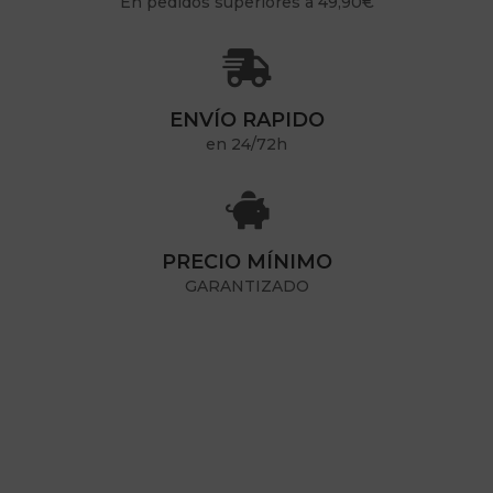
En pedidos superiores a 49,90€

ENVÍO RAPIDO
en 24/72h

PRECIO MÍNIMO
GARANTIZADO