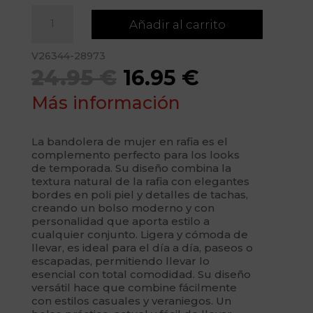
Bandolera
Añadir al carrito
en
rafia
V26344-28973
con
El
El
24.95
€
16.95
€
bordes
de
precio
precio
Más información
polipiel
y
original
actual
tachas,ref28973
La bandolera de mujer en rafia es el
era:
es:
complemento perfecto para los looks
cantidad
de temporada. Su diseño combina la
24.95 €.
16.95 €.
textura natural de la rafia con elegantes
bordes en poli piel y detalles de tachas,
creando un bolso moderno y con
personalidad que aporta estilo a
cualquier conjunto. Ligera y cómoda de
llevar, es ideal para el día a día, paseos o
escapadas, permitiendo llevar lo
esencial con total comodidad. Su diseño
versátil hace que combine fácilmente
con estilos casuales y veraniegos. Un