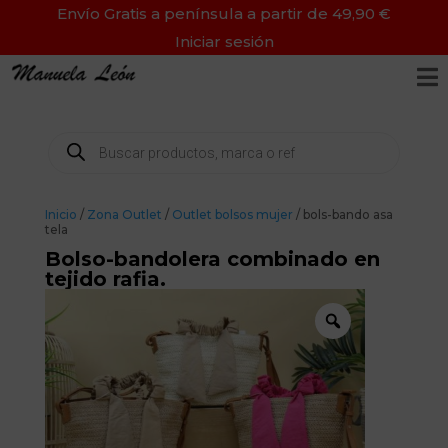
Envío Gratis a península a partir de 49,90 €
Iniciar sesión

Búsqueda
de
productos
Inicio
/
Zona Outlet
/
Outlet bolsos mujer
/ bols-bando asa
tela
Bolso-bandolera combinado en
tejido rafia.