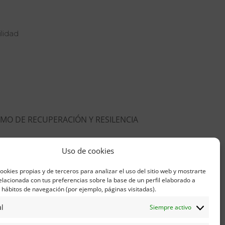
lidad
MO DE RECUPERACIÓN Y RESILENCIA
Uso de cookies
ookies propias y de terceros para analizar el uso del sitio web y mostrarte
elacionada con tus preferencias sobre la base de un perfil elaborado a
s hábitos de navegación (por ejemplo, páginas visitadas).
l
Siempre activo