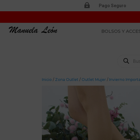

Pago Seguro
BOLSOS Y ACCE
Búsqueda
de
productos
Inicio
/
Zona Outlet
/
Outlet Mujer
/
Invierno Import