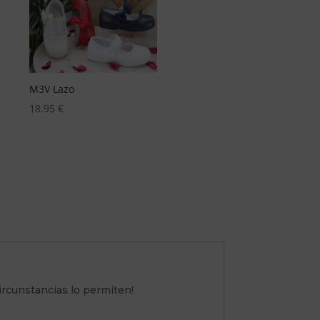
SNEAKERS BASICA EN
Clasica1C polo
SUAVE POLIPIEL REF 703
17.95
€
18.95
€
 circunstancias lo permiten!