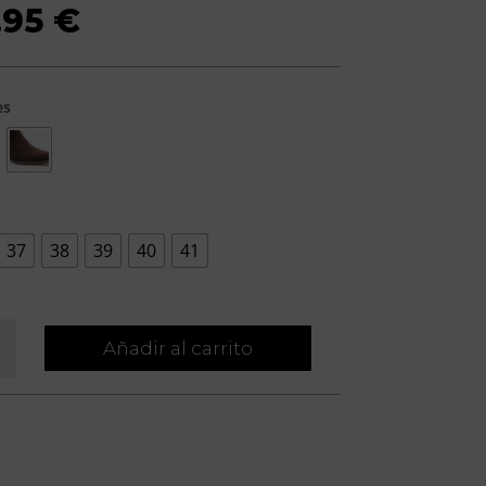
.95
€
es
37
38
39
40
41
Añadir al carrito
y
lada,ref5166
ad