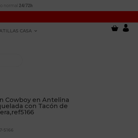
ío normal
24/72h
ATILLAS CASA
ín Cowboy en Antelina
quelada con Tacón de
ra,ref5166
7-5166