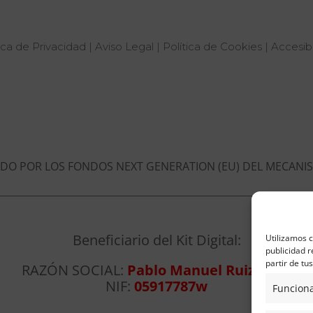
ica de Privacidad
|
Aviso Legal
|
Política de Cookies
|
Accesibi
ADO POR LOS FONDOS NEXT GENERATION (EU) DEL MECANIS
Beneficiario del Kit Digital:
Utilizamos c
publicidad r
partir de tu
RAZÓN SOCIAL:
Pablo Manuel Ruiz León
NIF:
05917787w
Funciona