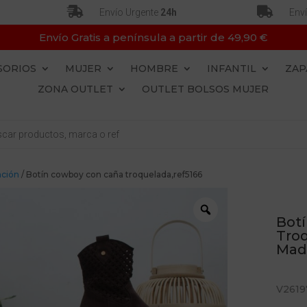


Envío Urgente
24h
Env
Envío Gratis a península a partir de 49,90 €
SORIOS
MUJER
HOMBRE
INFANTIL
ZAP
ZONA OUTLET
OUTLET BOLSOS MUJER
ación
/ Botín cowboy con caña troquelada,ref5166
Bot
Tro
Made
V2619