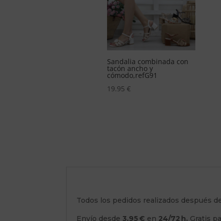
Zapatilla de lona basica
dalia combinada con
con punta de goma,ref12D
ón ancho y
modo,refG91
13.95
€
.95
€
Todos los pedidos realizados después d
Envío desde
3,95 €
en
24/72 h.
Gratis p