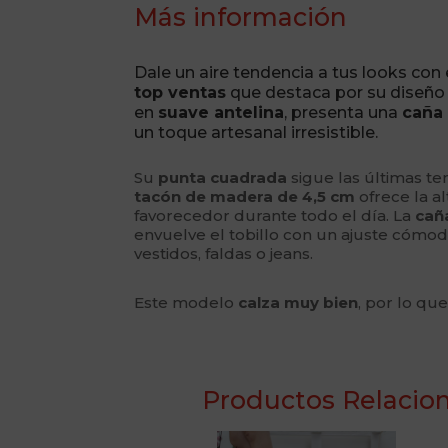
Más información
Dale un aire tendencia a tus looks con
top ventas
que destaca por su diseño a
en
suave antelina
, presenta una
caña
un toque artesanal irresistible.
Su
punta cuadrada
sigue las últimas ten
tacón de madera de 4,5 cm
ofrece la a
favorecedor durante todo el día. La
caña
envuelve el tobillo con un ajuste cómod
vestidos, faldas o jeans.
Este modelo
calza muy bien
, por lo qu
Productos Relacio