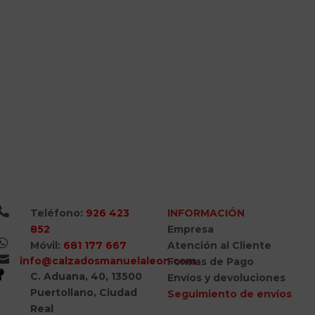

Teléfono:
926 423
INFORMACIÓN
852
Empresa

Móvil:
681 177 667
Atención al Cliente

info@calzadosmanuelaleon.com
Formas de Pago

C. Aduana, 40, 13500
Envíos y devoluciones
Puertollano, Ciudad
Seguimiento de envíos
Real