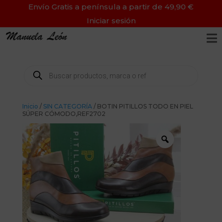
Envío Gratis a península a partir de 49,90 €
Iniciar sesión

Búsqueda
de
productos
Inicio
/
SIN CATEGORÍA
/ BOTIN PITILLOS TODO EN PIEL
SÚPER CÓMODO,REF2702