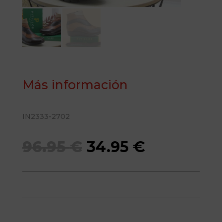
Más información
IN2333-2702
El
El
96.95
€
34.95
€
precio
precio
original
actual
era:
es: