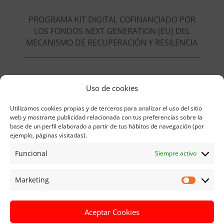
PROGRAMA KIT DIGITAL COFINANCIADO POR
LOS FONDOS NEXT GENERATION (EU) DEL
MECANISMO DE RECUPERACIÓN Y RESILENCIA
Uso de cookies
Beneficiario del Kit Digital:
Utilizamos cookies propias y de terceros para analizar el uso del sitio
RAZÓN SOCIAL:
Pablo Manuel Ruiz León
web y mostrarte publicidad relacionada con tus preferencias sobre la
NIF:
05917787w
base de un perfil elaborado a partir de tus hábitos de navegación (por
ejemplo, páginas visitadas).
Funcional
Siempre activo
Marketing
Marketi
Aceptar Cookies