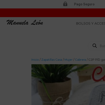

Pago Seguro
BOLSOS Y ACCE
Búsqueda
de
productos
Inicio
/
Zapatillas Casa
/
Mujer
/
Cabrera
/ C2P P/D ga