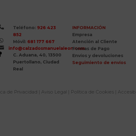

Teléfono:
926 423
INFORMACIÓN
852
Empresa

Móvil:
681 177 667
Atención al Cliente

info@calzadosmanuelaleon.com
Formas de Pago

C. Aduana, 40, 13500
Envíos y devoluciones
Puertollano, Ciudad
Seguimiento de envíos
Real
ica de Privacidad
|
Aviso Legal
|
Política de Cookies
|
Accesibi