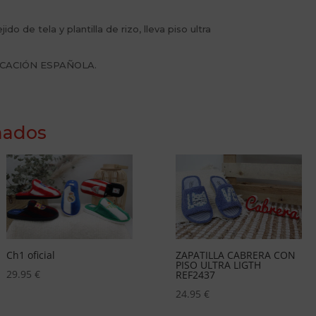
o de tela y plantilla de rizo, lleva piso ultra
RICACIÓN ESPAÑOLA.
nados
ZAPATILLA CABRERA CON
ZAPATILLA VULCANIZADA
PISO ULTRA LIGTH
CABRERA PLANITA
REF2437
REF4493
24.95
€
21.95
€