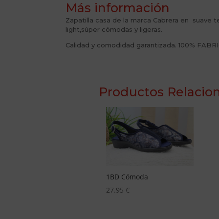
Más información
Zapatilla casa de la marca Cabrera en suave tejid
light,súper cómodas y ligeras.
Calidad y comodidad garantizada. 100% FAB
Productos Relacio
BD Cómoda
Ch1 oficial
7.95
€
29.95
€