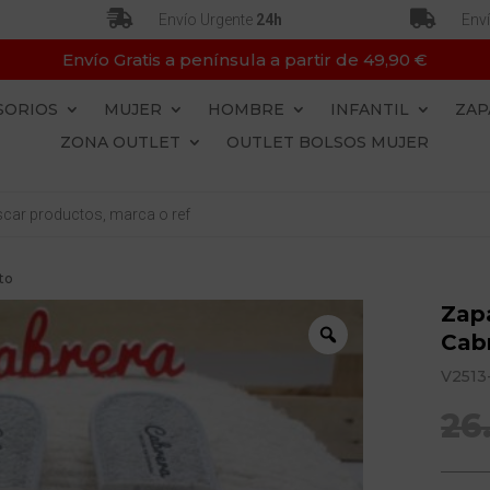


Envío Urgente
24h
Env
Envío Gratis a península a partir de 49,90 €
SORIOS
MUJER
HOMBRE
INFANTIL
ZAP
ZONA OUTLET
OUTLET BOLSOS MUJER
to
Zapa
Cabr
V2513
26