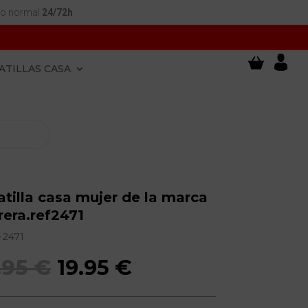
ío normal
24/72h
ATILLAS CASA
tilla casa mujer de la marca
era.ref2471
-2471
El
El
.95
€
19.95
€
precio
precio