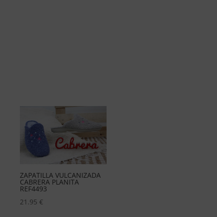
Zueco anatómico con
planta de pinchos,ref160
17.95
€