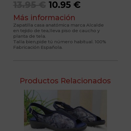
El
El
13.95
€
10.95
€
precio
precio
Más información
original
actual
Zapatilla casa anatómica marca Alcalde
en tejido de tea,lleva piso de caucho y
planta de tela.
era:
es:
Talla bien,pide tú número habitual.
100%
Fabricación Española.
13.95 €.
10.95 €.
Productos Relacionados