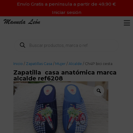
Envío Gratis a península a partir de 49,90 €
Iniciar sesión

Búsqueda
de
productos
Inicio
/
Zapatillas Casa
/
Mujer
/
Alcalde
/ Ch4P bici cesta
Zapatilla casa anatómica marca
alcalde ref6208