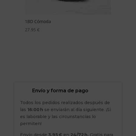
Ch1 oficial
ZAP
LIGT
29.95
€
24.
Envío y forma de pago
Todos los pedidos realizados después de
las
16:00 h
se enviarán al día siguiente. ¡Si
es laborable y las circunstancias lo
permiten!
Envío desde
3,95 €
en
24/72 h.
Gratis para