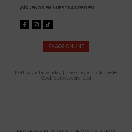
¡SÍGUENOS EN NUESTRAS REDES!
PAGOS ONLINE
Política de Privacidad
|
Aviso Legal
|
Política de
Cookies
|
Accesibilidad
PROGRAMA KIT DIGITAL COFINANCIADO POR