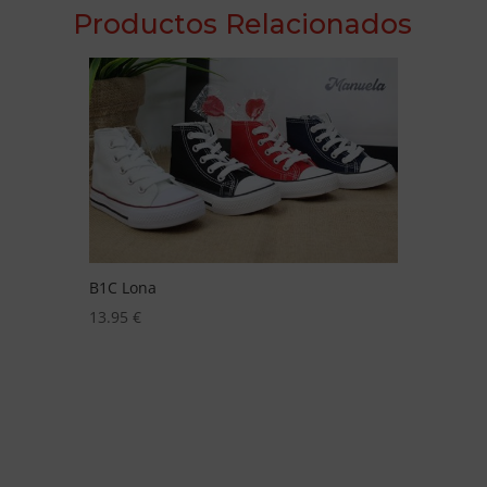
Productos Relacionados
B2c Napa
Depo
14.95
€
19.