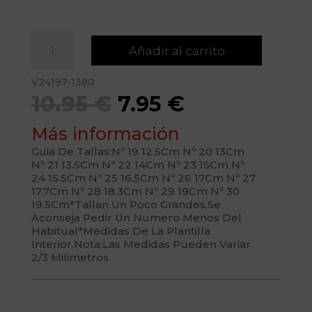
LONA1V
Añadir al carrito
BASICA
cantidad
V24197-1380
El
El
10.95
€
7.95
€
precio
precio
Más información
original
actual
Guia De Tallas:Nº 19 12.5Cm Nº 20 13Cm
Nº 21 13.5Cm Nº 22 14Cm Nº 23 15Cm Nº
24 15.5Cm Nº 25 16.5Cm Nº 26 17Cm Nº 27
era:
es:
17.7Cm Nº 28 18.3Cm Nº 29 19Cm Nº 30
19.5Cm*Tallan Un Poco Grandes,Se
10.95 €.
7.95 €.
Aconseja Pedir Un Numero Menos Del
Habitual*Medidas De La Plantilla
Interior.Nota:Las Medidas Pueden Variar
2/3 Milimetros.