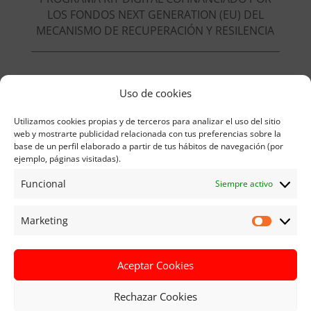
LOS FONDOS NEXT GENERATION (EU) DEL
MECANISMO DE RECUPERACIÓN Y RESILENCIA
Uso de cookies
Beneficiario del Kit Digital:
Utilizamos cookies propias y de terceros para analizar el uso del sitio
RAZÓN SOCIAL:
Pablo Manuel Ruiz León
web y mostrarte publicidad relacionada con tus preferencias sobre la
NIF:
05917787w
base de un perfil elaborado a partir de tus hábitos de navegación (por
ejemplo, páginas visitadas).
Funcional
Siempre activo
Marketing
Marketi
Aceptar Cookies
Rechazar Cookies