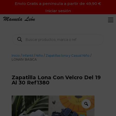
Envío Gratis a península a partir de 49,90 €
Iniciar sesión

Búsqueda
de
productos
Inicio
/
Infantil
/
Niño
/
Zapatillas lona y Casual Niño
/
LONA1V BASICA
Zapatilla Lona Con Velcro Del 19
Al 30 Ref1380