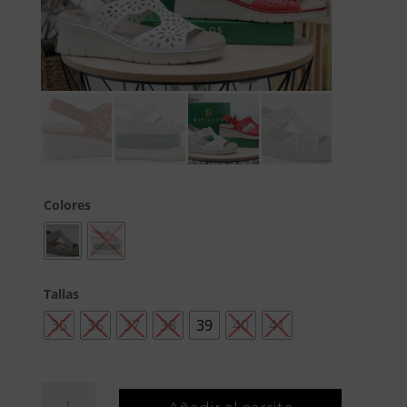
Colores
Tallas
35
36
37
38
39
40
41
Sandalia